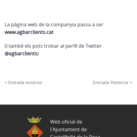
La página web de la companyia passa a ser
www.agbarclients.cat
(I també els pots trobar al perfil de Twitter
@agbarclients
)
< Entrada Anterior
Entrada Posterior >
Web oficial de
l'Ajuntament de