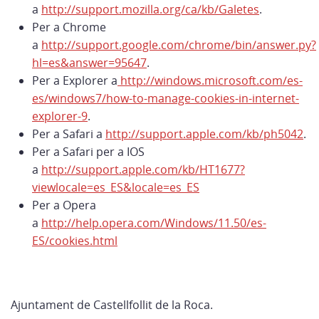
a
http://support.mozilla.org/ca/kb/Galetes
.
Per a Chrome
a
http://support.google.com/chrome/bin/answer.py?
hl=es&answer=95647
.
Per a Explorer a
http://windows.microsoft.com/es-
es/windows7/how-to-manage-cookies-in-internet-
explorer-9
.
Per a Safari a
http://support.apple.com/kb/ph5042
.
Per a Safari per a IOS
a
http://support.apple.com/kb/HT1677?
viewlocale=es_ES&locale=es_ES
Per a Opera
a
http://help.opera.com/Windows/11.50/es-
ES/cookies.html
Ajuntament de Castellfollit de la Roca.