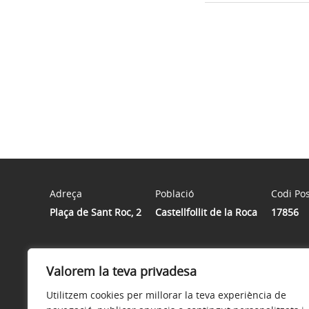
Adreça
Població
Codi Pos
Plaça de Sant Roc, 2
Castellfollit de la Roca
17856
Horari
Valorem la teva privadesa
De dilluns a divendres de 10 hores a 14 hores.
Utilitzem cookies per millorar la teva experiència de