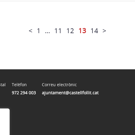
<
1
…
11
12
13
14
>
tal
Telèfon
Correu electrònic
972 294 003
ajuntament@castellfollit.cat