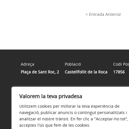
< Entrada Anterior
Adreça
Població
Codi Pos
Plaça de Sant Roc, 2
Castellfollit de la Roca
17856
Horari
Valorem la teva privadesa
De dilluns a divendres de 10 hores a 14 hores.
Utilitzem cookies per millorar la teva experiència de
navegació, publicar anuncis o contingut personalitzats i
analitzar el nostre trànsit. En fer clic a "Acceptar-ho tot",
acceptes l'ús que fem de les cookies.
Avís legal
Política de privacitat
Accessibilitat