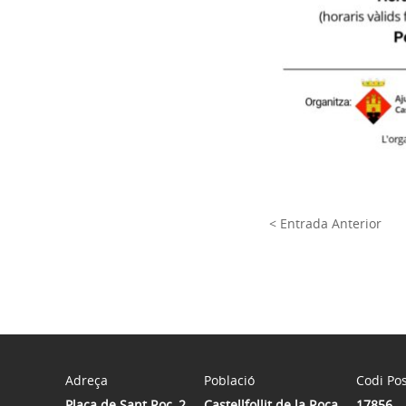
< Entrada Anterior
Adreça
Població
Codi Pos
Plaça de Sant Roc, 2
Castellfollit de la Roca
17856