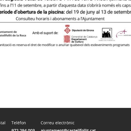
tal
Telèfon
Correu electrònic
972 294 003
ajuntament@castellfollit.cat