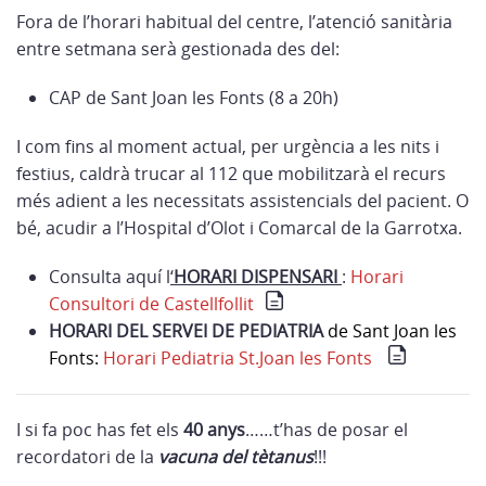
Fora de l’horari habitual del centre, l’atenció sanitària
entre setmana serà gestionada des del:
CAP de Sant Joan les Fonts (8 a 20h)
I com fins al moment actual, per urgència a les nits i
festius, caldrà trucar al 112 que mobilitzarà el recurs
més adient a les necessitats assistencials del pacient. O
bé, acudir a l’Hospital d’Olot i Comarcal de la Garrotxa.
Consulta aquí l
‘
HORARI DISPENSARI
:
Horari
Consultori de Castellfollit
HORARI DEL SERVEI DE PEDIATRIA
de Sant Joan les
Fonts:
Horari Pediatria St.Joan les Fonts
I si fa poc has fet els
40 anys
……t’has de posar el
recordatori de la
vacuna del tètanus
!!!