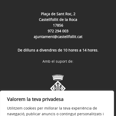
Plaça de Sant Roc, 2
Castellfollit de la Roca
17856
972 294 003
ajuntament@castellfollit.cat
De dilluns a divendres de 10 hores a 14 hores.
Amb el suport de:
Valorem la teva privadesa
Utilitzem cookies per millorar la teva experiència de
navegació, publicar anuncis o contingut personalitzats i