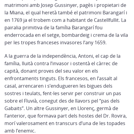
matrimoni amb Josep Gussinyer, pagès i propietari de
la Miana, el qual heretà també el patrimoni Barangarí­ i
en 1769 ja el trobem com a habitant de Castellfullit. La
pairalia primitiva de la famí­lia Barangarí­ fou
enderrocada en el setge, bombardeig i crema de la vila
per les tropes franceses invasores l’any 1659.
A la guerra de la independència, Antoni, el cap de la
famí­lia, lluità contra l’invasor i ostentà el càrrec de
capità, donant proves del seu valor en els
enfrontaments tinguts. Els francesos, en l’assalt al
casal, arrencaren i s’endugueren les bigues dels
sostres i teulats, fent-les servir per construir un pas
sobre el Fluvià, conegut des de llavors pel “pas dels
Gabaits”. Un altre Gussinyer, en Llorenç, germà de
l’anterior, que formava part dels hostes del Dr. Rovira,
morí­ valerosament en transcurs d’una de les topades
amb l’enemic.