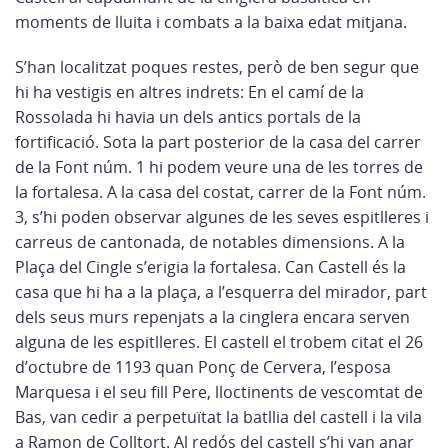
moments de lluita i combats a la baixa edat mitjana.
S’han localitzat poques restes, però de ben segur que
hi ha vestigis en altres indrets: En el camí de la
Rossolada hi havia un dels antics portals de la
fortificació. Sota la part posterior de la casa del carrer
de la Font núm. 1 hi podem veure una de les torres de
la fortalesa. A la casa del costat, carrer de la Font núm.
3, s’hi poden observar algunes de les seves espitlleres i
carreus de cantonada, de notables dimensions. A la
Plaça del Cingle s’erigia la fortalesa. Can Castell és la
casa que hi ha a la plaça, a l’esquerra del mirador, part
dels seus murs repenjats a la cinglera encara serven
alguna de les espitlleres. El castell el trobem citat el 26
d’octubre de 1193 quan Ponç de Cervera, l’esposa
Marquesa i el seu fill Pere, lloctinents de vescomtat de
Bas, van cedir a perpetuïtat la batllia del castell i la vila
a Ramon de Colltort. Al redós del castell s’hi van anar