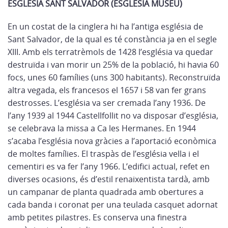
ESGLÉSIA SANT SALVADOR (ESGLÉSIA MUSEU)
En un costat de la cinglera hi ha l’antiga església de
Sant Salvador, de la qual es té constància ja en el segle
XIII. Amb els terratrèmols de 1428 l’església va quedar
destruïda i van morir un 25% de la població, hi havia 60
focs, unes 60 famílies (uns 300 habitants). Reconstruïda
altra vegada, els francesos el 1657 i 58 van fer grans
destrosses. L’església va ser cremada l’any 1936. De
l’any 1939 al 1944 Castellfollit no va disposar d’església,
se celebrava la missa a Ca les Hermanes. En 1944
s’acaba l’església nova gràcies a l’aportació econòmica
de moltes famílies. El traspàs de l’església vella i el
cementiri es va fer l’any 1966. L’edifici actual, refet en
diverses ocasions, és d’estil renaixentista tardà, amb
un campanar de planta quadrada amb obertures a
cada banda i coronat per una teulada casquet adornat
amb petites pilastres. Es conserva una finestra