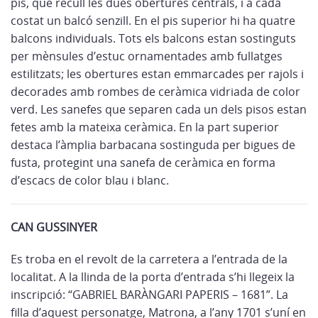
pis, que recull les dues obertures centrals, i a cada
costat un balcó senzill. En el pis superior hi ha quatre
balcons individuals. Tots els balcons estan sostinguts
per mènsules d’estuc ornamentades amb fullatges
estilitzats; les obertures estan emmarcades per rajols i
decorades amb rombes de ceràmica vidriada de color
verd. Les sanefes que separen cada un dels pisos estan
fetes amb la mateixa ceràmica. En la part superior
destaca l’àmplia barbacana sostinguda per bigues de
fusta, protegint una sanefa de ceràmica en forma
d’escacs de color blau i blanc.
CAN GUSSINYER
Es troba en el revolt de la carretera a l’entrada de la
localitat. A la llinda de la porta d’entrada s’hi llegeix la
inscripció: “GABRIEL BARÀNGARI PAPERIS – 1681”. La
filla d’aquest personatge, Matrona, a l’any 1701 s’uní­ en