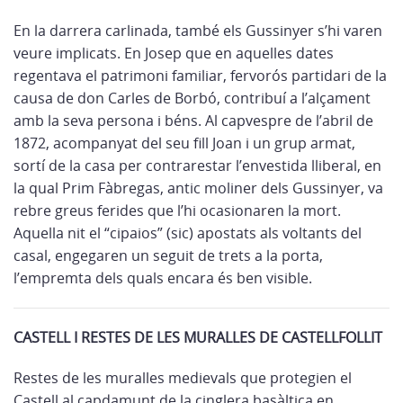
En la darrera carlinada, també els Gussinyer s’hi varen
veure implicats. En Josep que en aquelles dates
regentava el patrimoni familiar, fervorós partidari de la
causa de don Carles de Borbó, contribuí­ a l’alçament
amb la seva persona i béns. Al capvespre de l’abril de
1872, acompanyat del seu fill Joan i un grup armat,
sortí­ de la casa per contrarestar l’envestida lliberal, en
la qual Prim Fàbregas, antic moliner dels Gussinyer, va
rebre greus ferides que l’hi ocasionaren la mort.
Aquella nit el “cipaios” (sic) apostats als voltants del
casal, engegaren un seguit de trets a la porta,
l’empremta dels quals encara és ben visible.
CASTELL I RESTES DE LES MURALLES DE CASTELLFOLLIT
Restes de les muralles medievals que protegien el
Castell al capdamunt de la cinglera basàltica en