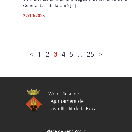
Generalitat i de la Unió […]
22/10/2025
<
1
2
3
4
5
…
25
>
Web oficial de
l'Ajuntament de
Castellfollit de la Roca
Plaça de Sant Roc, 2