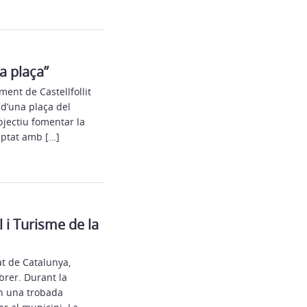
a plaça”
ent de Castellfollit
 d’una plaça del
bjectiu fomentar la
mptat amb […]
l i Turisme de la
at de Catalunya,
ebrer. Durant la
en una trobada