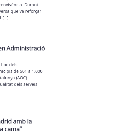
 convivència. Durant
versa que va reforçar
l […]
 en Administració
 lloc dels
icipis de 501 a 1.000
talunya (AOC).
alitat dels serveis
drid amb la
 la cama”