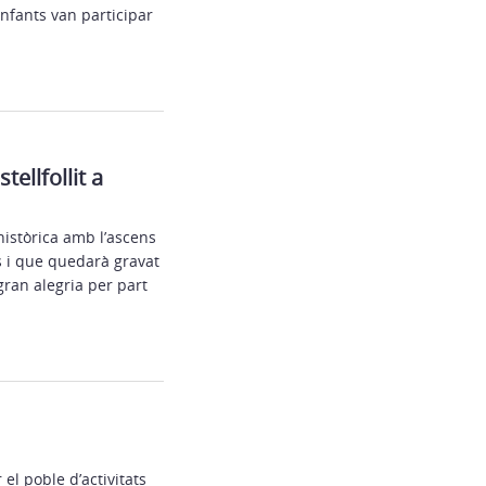
infants van participar
tellfollit a
històrica amb l’ascens
s i que quedarà gravat
ran alegria per part
el poble d’activitats