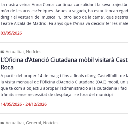
La nostra veïna, Anna Coma, continua consolidant la seva trajectòr
món de les arts escèniques. Aquesta vegada, ha estat l’encarregad
dirigir el vestuari del musical “El otro lado de la cama”, que s’estr
Teatre Alcalá de Madrid. Fa anys que l’Anna va decidir fer les male
03/05/2026
Actualitat
,
Notícies
L’Oficina d’Atenció Ciutadana mòbil visitarà Castel
Roca
A partir del proper 14 de maig i fins a finals d'any, Castellfollit 
la visita mensual de l’Oficina d’Atenció Ciutadana (OAC) mòbil, un s
que té com a objectiu apropar l’administració a la ciutadania i facil
tràmits sense necessitat de desplaçar-se fora del municipi.
14/05/2026 - 24/12/2026
Actualitat
,
General
,
Notícies