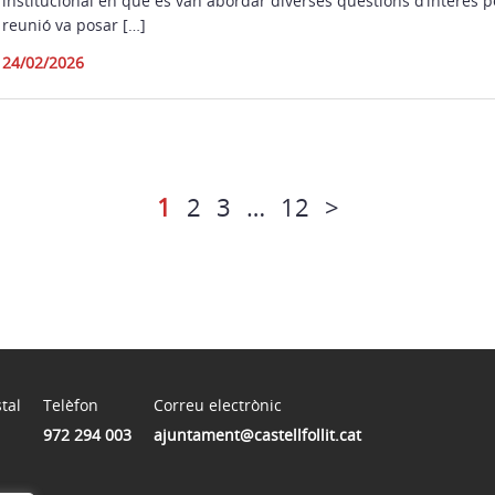
institucional en què es van abordar diverses qüestions d’interès p
reunió va posar […]
24/02/2026
1
2
3
…
12
>
tal
Telèfon
Correu electrònic
972 294 003
ajuntament@castellfollit.cat