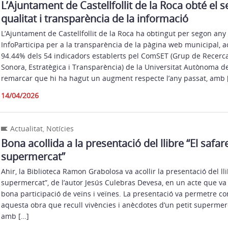
L’Ajuntament de Castellfollit de la Roca obté el se
qualitat i transparència de la informació
L’Ajuntament de Castellfollit de la Roca ha obtingut per segon any l
InfoParticipa per a la transparència de la pàgina web municipal, 
94.44% dels 54 indicadors establerts pel ComSET (Grup de Recer
Sonora, Estratègica i Transparència) de la Universitat Autònoma d
remarcar que hi ha hagut un augment respecte l’any passat, amb 
14/04/2026
Actualitat
,
Notícies
Bona acollida a la presentació del llibre “El safar
supermercat”
Ahir, la Biblioteca Ramon Grabolosa va acollir la presentació del lli
supermercat”, de l’autor Jesús Culebras Devesa, en un acte que 
bona participació de veïns i veïnes. La presentació va permetre c
aquesta obra que recull vivències i anècdotes d’un petit supermerc
amb […]