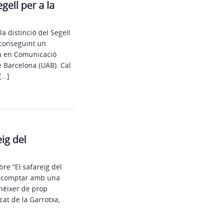
gell per a la
a distinció del Segell
aconseguint un
ca en Comunicació
e Barcelona (UAB). Cal
[…]
eig del
bre “El safareig del
va comptar amb una
onèixer de prop
at de la Garrotxa,